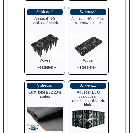
Szikkasztó
Szikkasztó
Aquacell NG
Aquacell NG alsó lap
szikkasztó blokk
szikkasztó blokk
Wavin
Wavin
« Részletek »
« Részletek »
Víztározó
Szikkasztó
Gumi tófólia 12,20m
Aquacell ECO
széles
gyalogosan
terhelhető szikkasztó
blokk