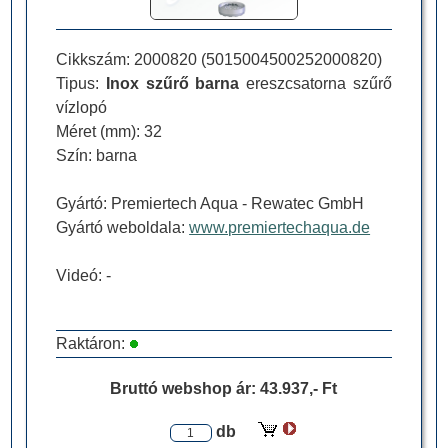
Cikkszám:
2000820
(
5015004500252000820
)
Tipus:
Inox szűrő barna
ereszcsatorna szűrő
vízlopó
Méret (mm): 32
Szín: barna
Gyártó:
Premiertech Aqua
- Rewatec GmbH
Gyártó weboldala:
www.premiertechaqua.de
Videó: -
Raktáron:
Bruttó webshop ár:
43.937,- Ft
db