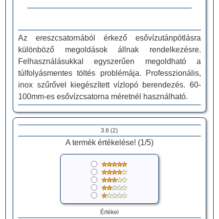
Az ereszcsatornából érkező esővízutánpótlásra
különböző megoldások állnak rendelkezésre.
Felhasználásukkal egyszerűen megoldható a
túlfolyásmentes töltés problémája. Professzionális,
inox szűrővel kiegészített vízlopó berendezés. 60-
100mm-es esővízcsatorna méretnél használható.
3.6
(
2
)
A termék értékelése! (
1
/
5
)
Értékel