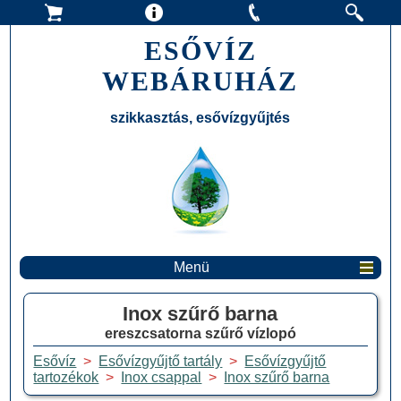
ESŐVÍZ
WEBÁRUHÁZ
szikkasztás, esővízgyűjtés
Menü
Inox szűrő barna
ereszcsatorna szűrő vízlopó
Esővíz
>
Esővízgyűjtő tartály
>
Esővízgyűjtő
tartozékok
>
Inox csappal
>
Inox szűrő barna