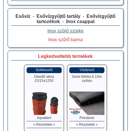
Esővíz
-
Esővízgyűjtő tartály
-
Esővízgyűjtő
tartozékok
-
Inox csappal
Inox szűrő szürke
Inox szűrő barna
Legkedveltebb termékek
Szikkasztó
Víztározó
Ülepítő akna
Gumi tófólia 6,10m
D315x1250
széles
Aquakert
Firestone
« Részletek »
« Részletek »