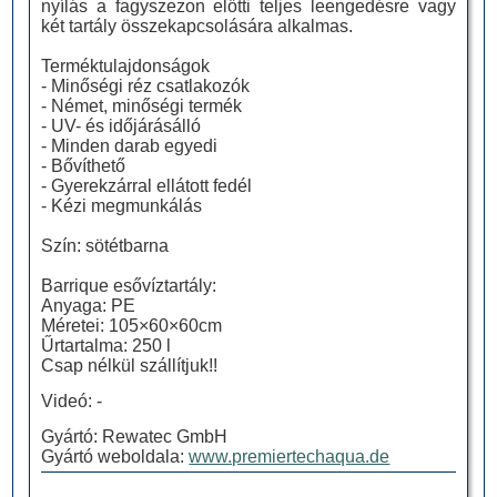
nyílás a fagyszezon előtti teljes leengedésre vagy
két tartály összekapcsolására alkalmas.
Terméktulajdonságok
- Minőségi réz csatlakozók
- Német, minőségi termék
- UV- és időjárásálló
- Minden darab egyedi
- Bővíthető
- Gyerekzárral ellátott fedél
- Kézi megmunkálás
Szín: sötétbarna
Barrique esővíztartály:
Anyaga: PE
Méretei: 105×60×60cm
Űrtartalma: 250 l
Csap nélkül szállítjuk!!
Videó: -
Gyártó: Rewatec GmbH
Gyártó weboldala:
www.premiertechaqua.de