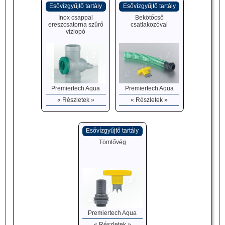
Esővízgyűjtő tartály
Esővízgyűjtő tartály
Inox csappal
Bekötőcső
ereszcsatorna szűrő
csatlakozóval
vízlopó
Premiertech Aqua
Premiertech Aqua
« Részletek »
« Részletek »
Esővízgyűjtő tartály
Tömlővég
Premiertech Aqua
« Részletek »