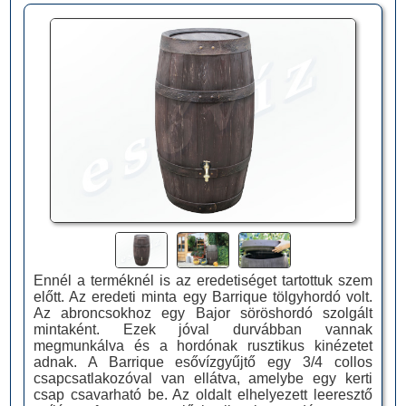
Ennél a terméknél is az eredetiséget tartottuk szem
előtt. Az eredeti minta egy Barrique tölgyhordó volt.
Az abroncsokhoz egy Bajor söröshordó szolgált
mintaként. Ezek jóval durvábban vannak
megmunkálva és a hordónak rusztikus kinézetet
adnak. A Barrique esővízgyűjtő egy 3/4 collos
csapcsatlakozóval van ellátva, amelybe egy kerti
csap csavarható be. Az oldalt elhelyezett leeresztő