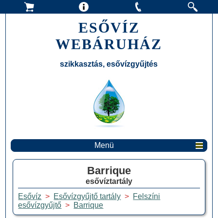
ESŐVÍZ
WEBÁRUHÁZ
szikkasztás, esővízgyűjtés
Menü
Barrique
esővíztartály
Esővíz
>
Esővízgyűjtő tartály
>
Felszíni
esővízgyűjtő
>
Barrique