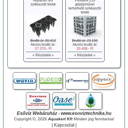
Aquacell NG
PureBox 216
szikkasztó blokk
gépjárművel
terhelhető szikkasztó
blokk
Bruttó ár: 30.410
Bruttó ár: 23.190
Akciós bruttó ár:
Akciós bruttó ár:
27.370,- Ft
20.408,- Ft
« Részletek »
« Részletek »
Esővíz Webáruház - www.esoviztechnika.hu
Copyright ©, 2026
Aquakert Kft
Minden jog fenntartva!
|
Kapcsolat
|