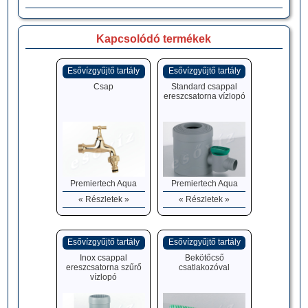
Kapcsolódó termékek
Esővízgyűjtő tartály
Esővízgyűjtő tartály
Csap
Standard csappal
ereszcsatorna vízlopó
Premiertech Aqua
Premiertech Aqua
« Részletek »
« Részletek »
Esővízgyűjtő tartály
Esővízgyűjtő tartály
Inox csappal
Bekötőcső
ereszcsatorna szűrő
csatlakozóval
vízlopó