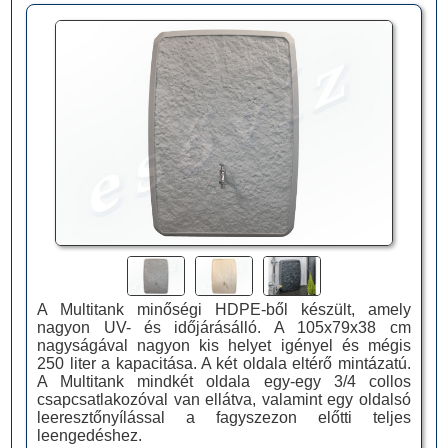
A Multitank minőségi HDPE-ből készült, amely
nagyon UV- és időjárásálló. A 105x79x38 cm
nagyságával nagyon kis helyet igényel és mégis
250 liter a kapacitása. A két oldala eltérő mintázatú.
A Multitank mindkét oldala egy-egy 3/4 collos
csapcsatlakozóval van ellátva, valamint egy oldalsó
leeresztőnyílással a fagyszezon előtti teljes
leengedéshez.