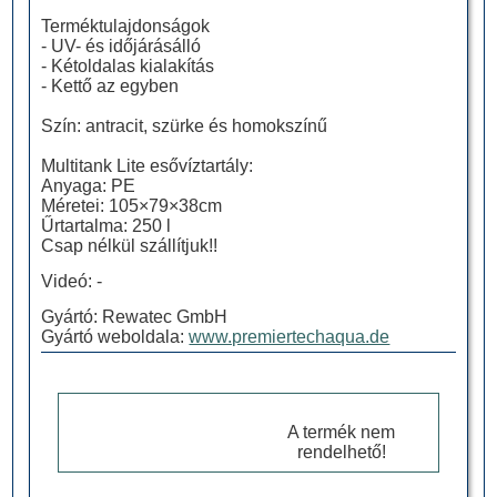
Terméktulajdonságok
- UV- és időjárásálló
- Kétoldalas kialakítás
- Kettő az egyben
Szín: antracit, szürke és homokszínű
Multitank Lite esővíztartály:
Anyaga: PE
Méretei: 105×79×38cm
Űrtartalma: 250 l
Csap nélkül szállítjuk!!
Videó: -
Gyártó: Rewatec GmbH
Gyártó weboldala:
www.premiertechaqua.de
A termék nem
rendelhető!