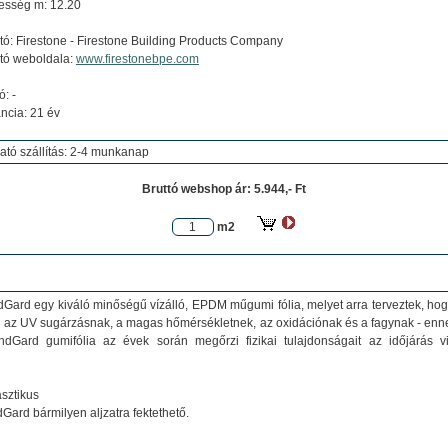
esség m: 12.20
tó:
Firestone
- Firestone Building Products Company
tó weboldala:
www.firestonebpe.com
ó: -
ncia: 21 év
ató szállítás: 2-4 munkanap
Bruttó webshop ár:
5.944,- Ft
m2
Gard egy kiváló minőségű vízálló, EPDM műgumi fólia, melyet arra terveztek, hog
ll az UV sugárzásnak, a magas hőmérsékletnek, az oxidációnak és a fagynak - en
dGard gumifólia az évek során megőrzi fizikai tulajdonságait az időjárás v
sztikus
Gard bármilyen aljzatra fektethető.