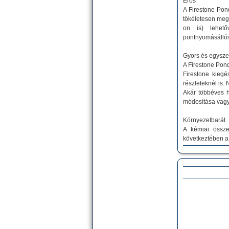
Erős
A Firestone Pon
tökéletesen meg
on is) lehető
pontnyomásállós
Gyors és egysze
A Firestone Pond
Firestone kiegé
részleteknél is
Akár többéves h
módosítása vagy
Környezetbarát
A kémiai össze
következtében a