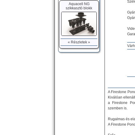
Szél
Aquacell NG
szikkasztó blokk
Gyár
Gyár
Vide
Gara
« Részletek »
Várh
A Firestone Pond
Kiválóan ellená
a Firestone Pon
szemben is.
Rugalmas és ela
A Firestone Pond