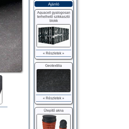
Ajánló
Aquacell gyalogosan
terhelhető szikkasztó
blokk
« Részletek »
Geotextilia
« Részletek »
Ülepítő akna