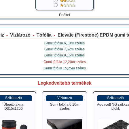
Értékel
íz
-
Víztározó
-
Tófólia
-
Elevate (Firestone) EPDM gumi tó
Gumi tófólia 6,10m széles
Gumi tófólia 7,62m széles
Gumi tófólia 9,15m széles
Gumi tófólia 12,20m széles
Gumi tófólia 15,25m széles
Legkedveltebb termékek
Szikkasztó
Víztározó
Szikkasztó
Ülepítő akna
Gumi tófólia 6,10m
Aquacell NG szikkas
D315x1250
széles
blokk