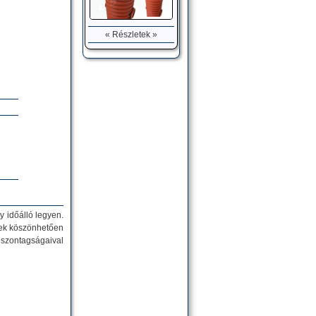
« Részletek »
y időálló legyen.
nek köszönhetően
iszontagságaival