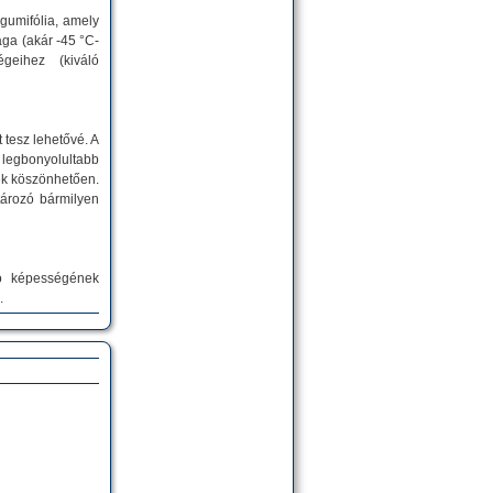
gumifólia, amely
ga (akár -45 °C-
geihez (kiváló
 tesz lehetővé. A
 legbonyolultabb
ek köszönhetően.
tározó bármilyen
ló képességének
.