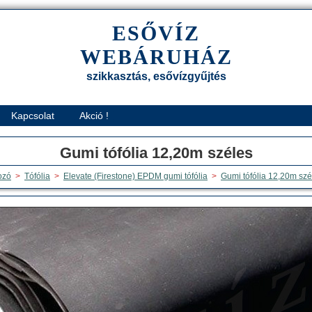
ESŐVÍZ
WEBÁRUHÁZ
szikkasztás, esővízgyűjtés
Kapcsolat
Akció !
Gumi tófólia 12,20m széles
ozó
>
Tófólia
>
Elevate (Firestone) EPDM gumi tófólia
>
Gumi tófólia 12,20m szé