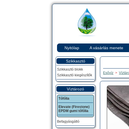
Nyitólap
A vásárlás menete
Szikkasztó
Szikkasztó blokk
Esővíz
>
Víztár
Szikkasztó kiegészítők
Víztározó
Tófólia
Elevate (Firestone)
EPDM gumi tófólia
Befagyásgátló