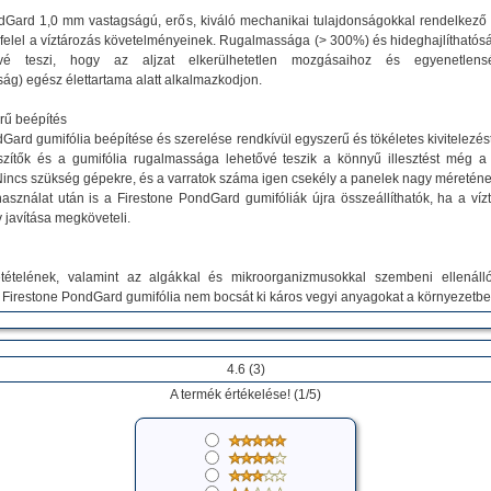
dGard 1,0 mm vastagságú, erős, kiváló mechanikai tulajdonságokkal rendelkező 
felel a víztározás követelményeinek. Rugalmassága (> 300%) és hideghajlíthatósá
vé teszi, hogy az aljzat elkerülhetetlen mozgásaihoz és egyenetlensé
ág) egész élettartama alatt alkalmazkodjon.
rű beépítés
Gard gumifólia beépítése és szerelése rendkívül egyszerű és tökéletes kivitelezést
szítők és a gumifólia rugalmassága lehetővé teszik a könnyű illesztést még a
. Nincs szükség gépekre, és a varratok száma igen csekély a panelek nagy méretén
asználat után is a Firestone PondGard gumifóliák újra összeállíthatók, ha a víz
 javítása megköveteli.
tételének, valamint az algákkal és mikroorganizmusokkal szembeni ellenál
 Firestone PondGard gumifólia nem bocsát ki káros vegyi anyagokat a környezetbe
4.6
(
3
)
A termék értékelése! (
1
/
5
)