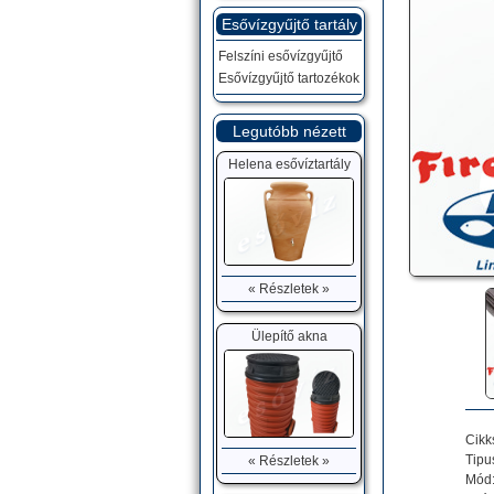
Esővízgyűjtő tartály
Felszíni esővízgyűjtő
Esővízgyűjtő tartozékok
Legutóbb nézett
Helena esővíztartály
« Részletek »
Ülepítő akna
Cik
Tipu
« Részletek »
Mód: