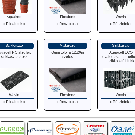
Aquakert
Firestone
Wavin
« Részletek »
« Részletek »
« Részletek »
Szikkasztó
Víztározó
Szikkasztó
quacell NG alsó lap
Gumi tófólia 12,20m
Aquacell ECO
szikkasztó blokk
széles
gyalogosan terhelh
szikkasztó blokk
Wavin
Firestone
Wavin
« Részletek »
« Részletek »
« Részletek »