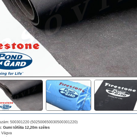
kszám:
500301220
(
502500650030500301220
)
s:
Gumi tófólia 12,20m széles
 Vágva