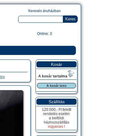
Keresés áruházban
Online: 3
Kosár
A kosár tartalma
les
A kosár üres
Szállítás
120.000,- Ft feletti
rendelés esetén
a belföldi
házhozszállítás
ingyenes !