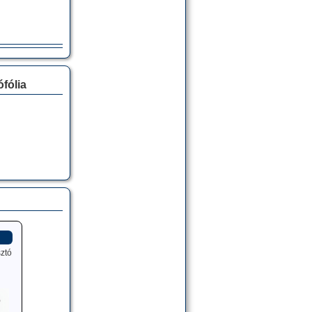
fólia
ztó